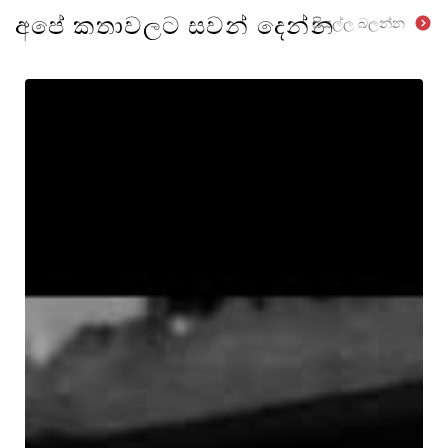
අපේ කතාවලට සවන් දෙන්න
සියල්ල බලන්න