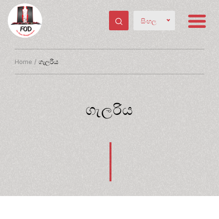
සිංහල
Home
/
ගැලරිය
ගැලරිය