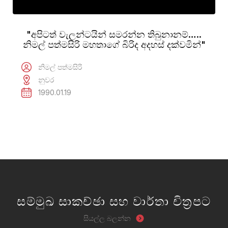
"අපිටත් වැලන්ටයින් සමරන්න තිබුනානම්…..
නිමල් පත්මසිරි මහතාගේ බිරිද අදහස් දක්වමින්"
නිමල් පත්මසිරි
නුවර
1990.01.19
සම්මුඛ සාකච්ඡා සහ වාර්තා චිත්‍රපට
සියල්ල බලන්න