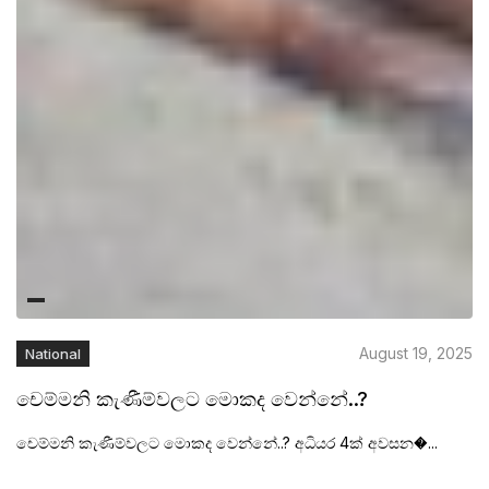
August 19, 2025
National
චෙම්මනි කැණීම්වලට මොකද වෙන්නේ..?
චෙම්මනි කැණීම්වලට මොකද වෙන්නේ..?
අධියර 4ක් අවසන�...