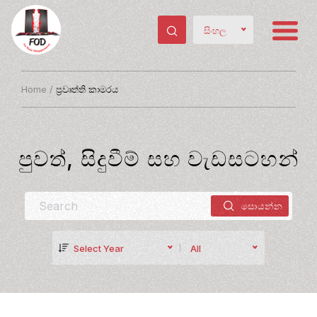
සිංහල
Home
/
ප්‍රවෘත්ති කාමරය
පුවත්, සිදුවීම් සහ වැඩසටහන්
Select Year
All