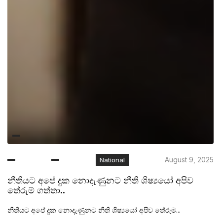
August 9, 2025
National
නීතියට අපේ දුක නොදැණුනට නීති ශිෂ්‍යයෝ අපිව
තේරුම් ගත්තා..
නීතියට අපේ දුක නොදැණුනට නීති ශිෂ්‍යයෝ අපිව තේරුම...