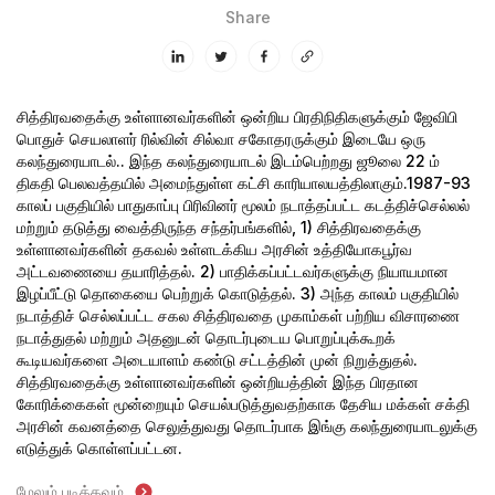
Share
சித்திரவதைக்கு உள்ளானவர்களின் ஒன்றிய பிரதிநிதிகளுக்கும் ஜேவிபி
பொதுச் செயலாளர் ரில்வின் சில்வா சகோதரருக்கும் இடையே ஒரு
கலந்துரையாடல்..
இந்த கலந்துரையாடல் இடம்பெற்றது ஜூலை 22 ம்
திகதி பெலவத்தயில் அமைந்துள்ள கட்சி காரியாலயத்திலாகும்.1987-93
காலப் பகுதியில் பாதுகாப்பு பிரிவினர் மூலம் நடாத்தப்பட்ட கடத்திச்செல்லல்
மற்றும் தடுத்து வைத்திருந்த சந்தர்பங்களில்,
1) சித்திரவதைக்கு
உள்ளானவர்களின் தகவல் உள்ளடக்கிய அரசின் உத்தியோகபூர்வ
அட்டவணையை தயாரித்தல்.
2) பாதிக்கப்பட்டவர்களுக்கு நியாயமான
இழப்பீட்டு தொகையை பெற்றுக் கொடுத்தல்.
3) அந்த காலம் பகுதியில்
நடாத்திச் செல்லப்பட்ட சகல சித்திரவதை முகாம்கள் பற்றிய விசாரணை
நடாத்துதல் மற்றும் அதனுடன் தொடர்புடைய பொறுப்புக்கூறக்
கூடியவர்களை அடையாளம் கண்டு சட்டத்தின் முன் நிறுத்துதல்.
சித்திரவதைக்கு உள்ளானவர்களின் ஒன்றியத்தின் இந்த பிரதான
கோரிக்கைகள் மூன்றையும் செயல்படுத்துவதற்காக தேசிய மக்கள் சக்தி
அரசின் கவனத்தை செலுத்துவது தொடர்பாக இங்கு கலந்துரையாடலுக்கு
எடுத்துக் கொள்ளப்பட்டன.
மேலும் படிக்கவும்