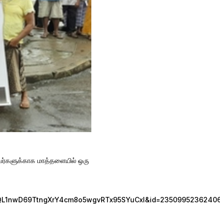
டவர்களுக்காக மாத்தளையில் ஒரு
QL1nwD69TtngXrY4cm8o5wgvRTx95SYuCxl&id=23509952362406