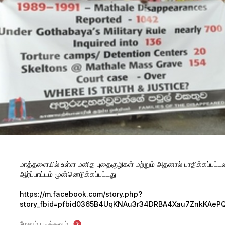
மாத்தளையில் உள்ள மனித புதைகுழிகள் மற்றும் அதனால் பாதிக்கப்பட்
ஆர்ப்பாட்டம் முன்னெடுக்கப்பட்டது
https://m.facebook.com/story.php?
story_fbid=pfbid0365B4UqKNAu3r34DRBA4Xau7ZnkKAeP
மேலும் படிக்கவும்