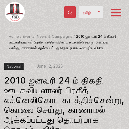
தமிழ்
Home
/
Events, News & Campaigns
/
2010 ஜனவரி 24 ம் திகதி
ஊடகவியளாலர் பிரகீத் எக்னெலிகொட கடத்திச்சென்று, கொலை
செய்து, காணாமல் ஆக்கப்பட்டது தொடர்பாக கொழும்பு விசேட
June 12, 2025
National
2010 ஜனவரி 24 ம் திகதி
ஊடகவியளாலர் பிரகீத்
எக்னெலிகொட கடத்திச்சென்று,
கொலை செய்து, காணாமல்
ஆக்கப்பட்டது தொடர்பாக