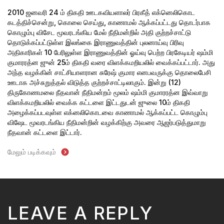
2010 ஜனவரி 24 ம் திகதி ஊடகவியளாலர் பிரகீத் எக்னெலிகொட
கடத்திச்சென்று, கொலை செய்து, காணாமல் ஆக்கப்பட்டது தொடர்பாக
கொழும்பு விசேட மூவரடங்கிய மேல் நீதிமன்றில் அதி குற்றச்சாட்டு
தொடுக்கப்பட்டுள்ள இலங்கை இராணுவத்தின் புலனாய்வு பிரிவு
அதிகாரிகள் 10 பேரிலுள்ள இராணுவத்தின் ஓய்வு பெற்ற பிரகேடியர் ஷம்மி
குமாரரத்ன ஜுன் 25ம் திகதி வரை விளக்கமறியலில் வைக்கப்பட்டார். அது
அந்த வழக்கின் சாட்சியாளரான சுரேஷ் குமார எனபவருக்கு தொலைபேசி
ஊடாக அச்சுறுத்தல் விடுத்த குற்றச்சாட்டிலாகும்.
இன்று (12)
திருகோணமலை நீதவான் நீதிமன்றம் மூலம் ஷம்மி குமாரரத்ன இவ்வாறு
விளக்கமறியலில் வைக்க கட்டளை இட்டதுடன் ஜுலை 10ம் திகதி
அழைக்கப்படவுள்ள எக்னலிகொடவை காணாமல் ஆக்கப்பட்ட கொழும்பு
விஷேட மூவரடங்கிய நீதிமன்றின் வழக்கிற்கு அவரை ஆஜர்படுத்துமாறு
நீதவான் கட்டளை இட்டார்.
மேலும் படிக்கவும்
LEAVE A REPLY