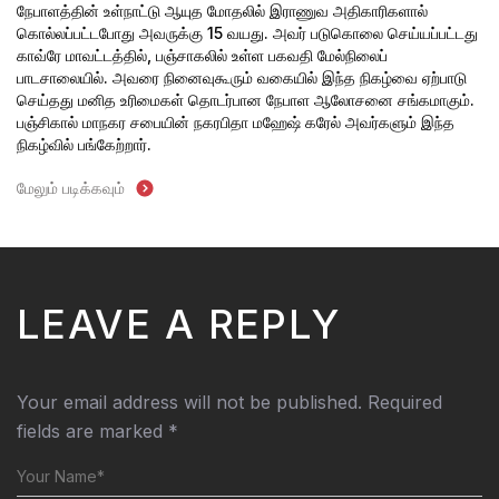
நேபாளத்தின் உள்நாட்டு ஆயுத மோதலில் இராணுவ அதிகாரிகளால்
கொல்லப்பட்டபோது அவருக்கு 15 வயது. அவர் படுகொலை செய்யப்பட்டது
காவ்ரே மாவட்டத்தில், பஞ்சாகலில் உள்ள பகவதி மேல்நிலைப்
பாடசாலையில். அவரை நினைவுகூரும் வகையில் இந்த நிகழ்வை ஏற்பாடு
செய்தது மனித உரிமைகள் தொடர்பான நேபாள
ஆலோசனை சங்கமாகும்.
பஞ்சிகால் மாநகர சபையின் நகரபிதா மஹேஷ் கரேல் அவர்களும் இந்த
நிகழ்வில் பங்கேற்றார்.
மேலும் படிக்கவும்
LEAVE A REPLY
Your email address will not be published.
Required
fields are marked
*