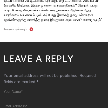
உதவும் ஏனைய பொருட்களைப் பற்றியது. இறுதி அறிக்கை வெளியிடும்
நேரத்தில் இறந்தவர் இறந்தது என்ன காரணத்தினால்? அவரின் வயது,
உயரம் போன்ற விபரம் உள்ளடக்கிய சம்பூர்ணமான அறிக்கை ஆறு
வாரங்களில் வெளியிடப்படும். அப்போது
இலக்கத் தகடு உள்ளவரின்
உறவினர்களுக்கு மரணித்த நபரை இலகுவாக அடையாளம் காணமுடியும்"
மேலும் படிக்கவும்
LEAVE A REPLY
Your email address will not be published.
Required
fields are marked
*