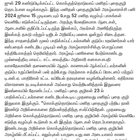
ஜுன் 29 கண்டுபிடிக்கப்பட்ட கொக்குத்தொடுவாய் மனிதப் புதைகுழி
தொடர்பான வழக்காகும்.
இந்த மனிதன் புதைகுழியின் அகழ்வாராச்சி பனி
2024 ஜூலை 15 முடிவடையும் போது 52 மனித எழும்புப் பாகங்கள்
வெளியே எடுக்கப்பட்டிருந்தன. அதற்கு மேலதிகமாக ஆடைகள்,
ஆடைகளில் குறிப்பிடப்பட்டிருந்த இலக்கம், அவர்கள் அணிந்திருந்த
இலக்கத் தகடு மற்றும் டிஜிடல் அறிவிப்பு பலகை ஒன்றும் கிடைத்தன.
இந்த சாதனத்தின் மூலம் பாதிக்கப்பட்டவர்களின் குடும்ப உறவினர்கள் யார்
என்பதைக் கண்டறிய முடியும் என்று அகழ்வாராச்சிக்கு பொறுப்பான
உத்தியோகத்தர் தெரிவித்தார்.
அகழ்வுப் பணிகளை மேற்கொண்டது
முல்லைத்தீவு மாவட்ட சட்ட வைத்திய அதிகாரி கனகசபாபதி
வாசுதேவாவின் தலைமையில் ஆகும்.
காணாமல் ஆக்கப்பட்டவர்களின்
குடும்ப உறுப்பினர்கள் பலர் தற்போது அதற்காக சத்தியப் பிரகடனம் மற்றும்
டி.என்.ஏ. மாதிரிகள் உட்பட உயிரியல் தரவுகளை வழங்கியுள்ளனர்.
எதிர்கால
விசாரணை நடவடிக்கைகள் அவ்வாறு வெற்றியளித்தால் இதுவரை
இலங்கையில் தோண்டப்பட்ட மனிதப் புதை குழிகள் 23 ல்
பாதிக்கப்பட்டவர்களை கண்டறியக்கூடிய முதலாவது மனிதப் புதை குழி
இதுவாக இருக்கும்.
"கொக்குதொடுவாய் மனித புதைகுழி பற்றிய நான்
இரண்டு அறிக்கைகளை நீதிமன்றத்திற்கு சமர்ப்பித்தேன். முதலாவது
அறிக்கை கொக்குத்தொடுவாய் மனித புதை குழியின் அகழ்வில் வெளியே
எடுத்த எழும்புக் கூடுகள் உடன் இருந்த ஆடைகள் தொடர்பானதாகும்.
இரண்டாவது அறிக்கை கொக்குத்தொடுவாய் மனித புதை குழியின்
அகழ்வில் மீட்கப்பட்ட எலும்புகள் யாருடையது என அடையாளம் காண